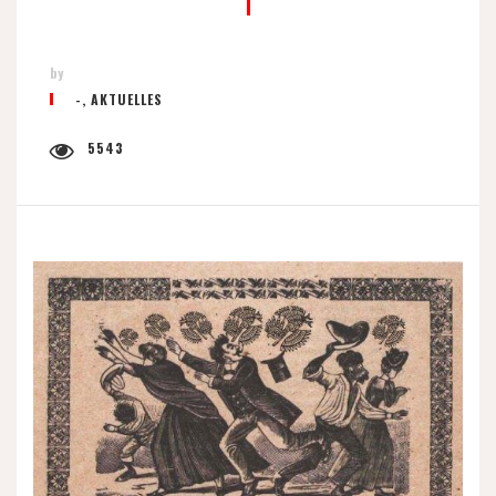
by
-
,
AKTUELLES
5543