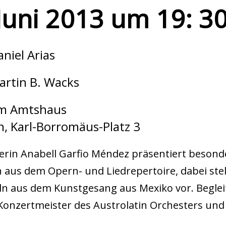
Juni 2013 um 19: 3
aniel Arias
Martin B. Wacks
im Amtshaus
, Karl-Borromäus-Platz 3
rin Anabell Garfio Méndez präsentiert besond
aus dem Opern- und Liedrepertoire, dabei stell
n aus dem Kunstgesang aus Mexiko vor. Begleit
Konzertmeister des Austrolatin Orchesters und