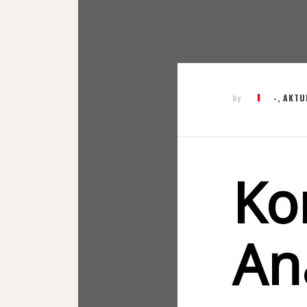
by
-
,
AKTU
Ko
An