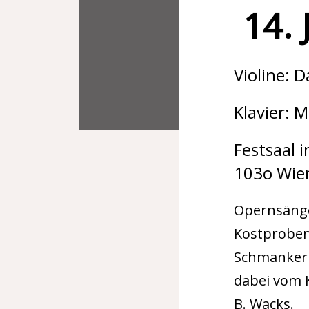
14. 
Violine: D
Klavier: 
Festsaal 
103o Wien
Opernsänge
Kostproben 
Schmankerl
dabei vom 
B. Wacks.