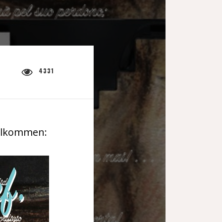
4331
illkommen: