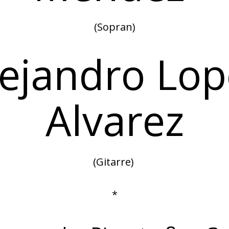
(Sopran)
lejandro Lop
Alvarez
(Gitarre)
*