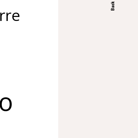
Back Top
rre
io