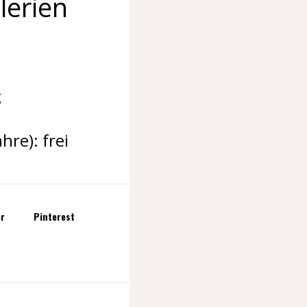
lerien
g
hre): frei
er
Pinterest