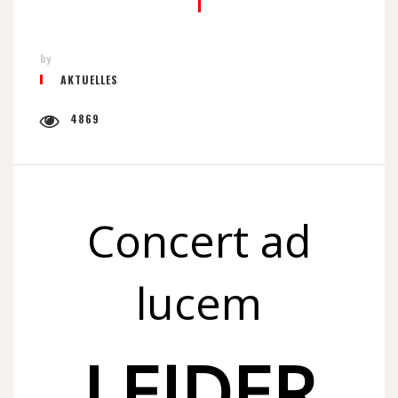
by
AKTUELLES
4869
Concert ad
lucem
LEIDER