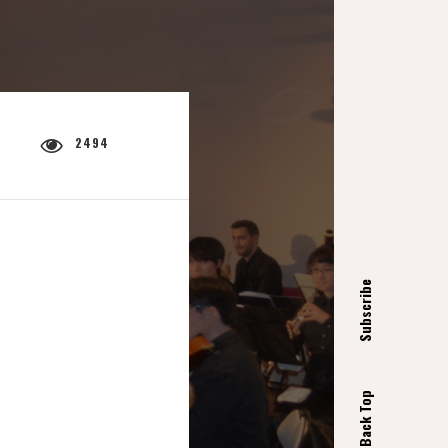
2494
Subscribe
Back Top