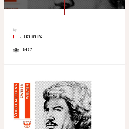
by
-
,
AKTUELLES
5427