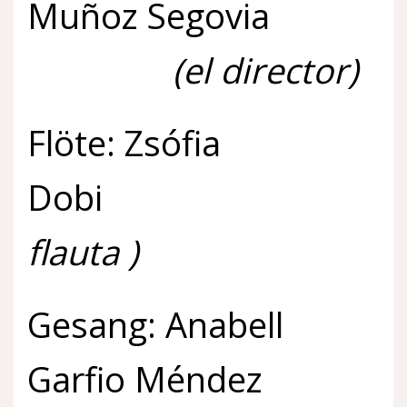
Muñoz Segovia
(el director)
Flöte: Zsófia
Do
flauta )
Gesang: Anabell
Garfio Méndez